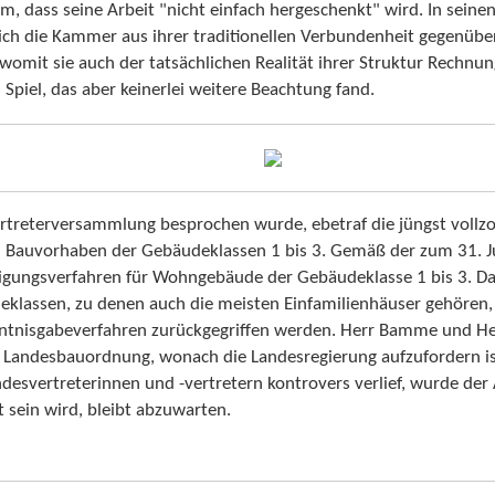
m, dass seine Arbeit "nicht einfach hergeschenkt" wird. In seine
sich die Kammer aus ihrer traditionellen Verbundenheit gegenüber
omit sie auch der tatsächlichen Realität ihrer Struktur Rechnu
Spiel, das aber keinerlei weitere Beachtung fand.
svertreterversammlung besprochen wurde, ebetraf die jüngst vo
 Bauvorhaben der Gebäudeklassen 1 bis 3. Gemäß der zum 31. Jul
gungsverfahren für Wohngebäude der Gebäudeklasse 1 bis 3. Da
klassen, zu denen auch die meisten Einfamilienhäuser gehören,
enntnisgabeverfahren zurückgegriffen werden. Herr Bamme und H
Landesbauordnung, wonach die Landesregierung aufzufordern ist,
esvertreterinnen und -vertretern kontrovers verlief, wurde der 
sein wird, bleibt abzuwarten.